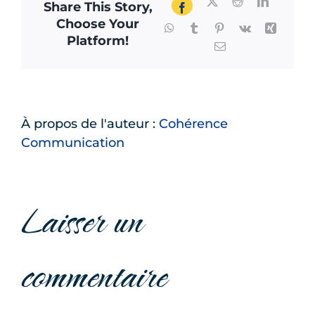
X
Reddit
LinkedIn
Share This Story,
Facebook
Choose Your
WhatsApp
Tumblr
Pinterest
Vk
Xing
Platform!
Email
À propos de l'auteur :
Cohérence
Communication
Laisser un
commentaire